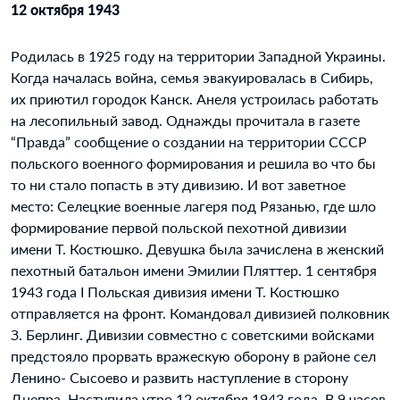
12 октября 1943
Родилась в 1925 году на территории Западной Украины.
Когда началась война, семья эвакуировалась в Сибирь,
их приютил городок Канск. Анеля устроилась работать
на лесопильный завод. Однажды прочитала в газете
“Правда” сообщение о создании на территории СССР
польского военного формирования и решила во что бы
то ни стало попасть в эту дивизию. И вот заветное
место: Селецкие военные лагеря под Рязанью, где шло
формирование первой польской пехотной дивизии
имени Т. Костюшко. Девушка была зачислена в женский
пехотный батальон имени Эмилии Пляттер. 1 сентября
1943 года I Польская дивизия имени Т. Костюшко
отправляется на фронт. Командовал дивизией полковник
З. Берлинг. Дивизии совместно с советскими войсками
предстояло прорвать вражескую оборону в районе сел
Ленино- Сысоево и развить наступление в сторону
Днепра. Наступила утро 12 октября 1943 года. В 9 часов