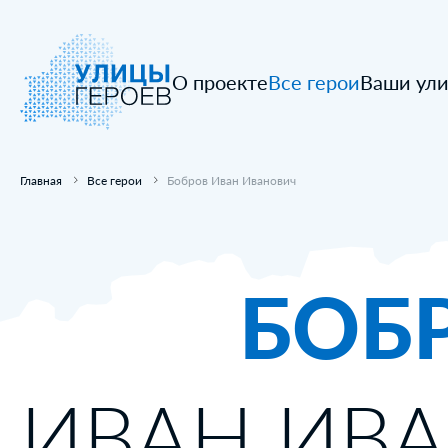
О проекте
Все герои
Ваши ул
Главная
Все герои
Бобров Иван Иванович
БОБ
ИВАН ИВ