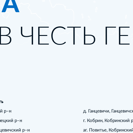
ТА
В ЧЕСТЬ Г
ть
ий р–н
д. Ганцевичи, Ганцевич
нецкий р–н
г. Кобрин, Кобринский 
ацевичский р–н
аг. Повитье, Кобрински