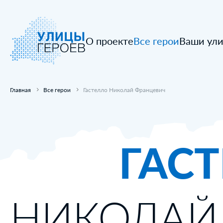
О проекте
Все герои
Ваши ул
Главная
Все герои
Гастелло Николай Францевич
ГАС
НИКОЛАЙ