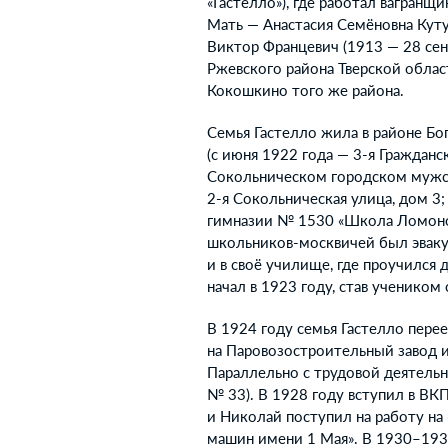
«Гастелло»), где работал вагранщ
Мать — Анастасия Семёновна Куту
Виктор Францевич (1913 — 28 сен
Ржевского района Тверской облас
Кокошкино того же района.
Семья Гастелло жила в районе Бо
(с июня 1922 года — 3-я Гражданс
Сокольническом городском мужск
2-я Сокольническая улица, дом 3
гимназии № 1530 «Школа Ломоносо
школьников-москвичей был эваку
и в своё училище, где проучился
начал в 1923 году, став учеником 
В 1924 году семья Гастелло пере
на Паровозостроительный завод и
Параллельно с трудовой деятельн
№ 33). В 1928 году вступил в ВКП
и Николай поступил на работу на
машин имени 1 Мая». В 1930–1932