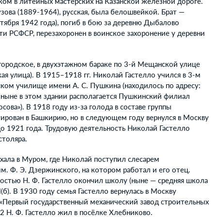
иком в литейных мастерских на Казанской железной дороге.
зова (1889-1964), русская, была белошвейкой. Брат —
тября 1942 года), погиб в бою за деревню Дыбалово
ти РСФСР, перезахоронен в воинское захоронение у деревни
городское, в двухэтажном бараке по 3-й Мещанской улице
кая улица). В 1915–1918 гг. Николай Гастелло учился в 3-м
ом училище имени А. С. Пушкина (находилось по адресу:
; ныне в этом здании располагается Пушкинский филиал
ва»). В 1918 году из-за голода в составе группы
ирован в Башкирию, но в следующем году вернулся в Москву
 до 1921 года. Трудовую деятельность Николай Гастелло
столяра.
ехала в Муром, где Николай поступил слесарем
м. Ф. Э. Дзержинского, на котором работал и его отец.
остью Н. Ф. Гастелло окончил школу (ныне — средняя школа
(б). В 1930 году семья Гастелло вернулась в Москву
 «Первый государственный механический завод строительных
 Н. Ф. Гастелло жил в посёлке Хлебниково.