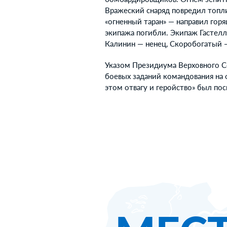
Вражеский снаряд повредил топли
«огненный таран» — направил гор
экипажа погибли. Экипаж Гастел
Калинин — ненец, Скоробогатый —
Указом Президиума Верховного Со
боевых заданий командования на
этом отвагу и геройство» был по