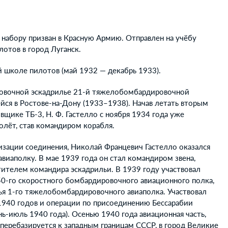
 набору призван в Красную Армию. Отправлен на учёбу
отов в город Луганск.
й школе пилотов (май 1932 — декабрь 1933).
овочной эскадрилье 21-й тяжелобомбардировочной
ся в Ростове-на-Дону (1933–1938). Начав летать вторым
ике ТБ-3, Н. Ф. Гастелло с ноября 1934 года уже
олёт, став командиром корабля.
низации соединения, Николай Францевич Гастелло оказался
иаполку. В мае 1939 года он стал командиром звена,
тителем командира эскадрильи. В 1939 году участвовал
 150-го скоростного бомбардировочного авиационного полка,
ья 1-го тяжелобомбардировочного авиаполка. Участвовал
1940 годов и операции по присоединению Бессарабии
ь-июль 1940 года). Осенью 1940 года авиационная часть,
, перебазируется к западным границам СССР, в город Великие