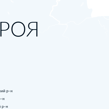
ЕРОЯ
ский р–н
р–н
й р–н