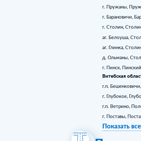
г. Пружаны, Пру
г. Барановичи, Б
г. Столин, Столи
аг. Белоуша, Сто
аг. Глинка, Столи
д. Ольманы, Сто
г. Пинск, Пински
Витебская облас
г.п. Бешенковичи
г. Глубокое, Глуб
г.п. Ветрино, По
г. Поставы, Пост
Показать вс