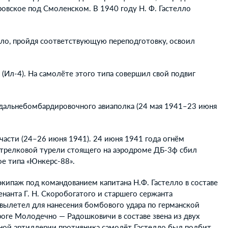
ровское под Смоленском. В 1940 году Н. Ф. Гастелло
лло, пройдя соответствующую переподготовку, освоил
Ил-4). На самолёте этого типа совершил свой подвиг
 дальнебомбардировочного авиаполка (24 мая 1941–23 июня
части (24–26 июня 1941). 24 июня 1941 года огнём
стрелковой турели стоящего на аэродроме ДБ-3ф сбил
е типа «Юнкерс-88».
, экипаж под командованием капитана Н.Ф. Гастелло в составе
енанта Г. Н. Скоробогатого и старшего сержанта
вылетел для нанесения бомбового удара по германской
оге Молодечно — Радошковичи в составе звена из двух
ой артиллерии противника самолёт Гастелло был подбит.