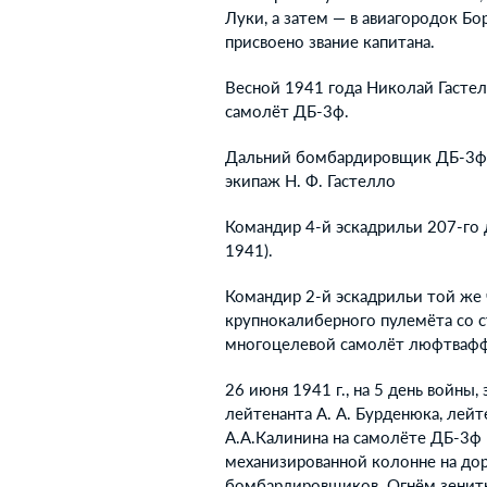
Луки, а затем — в авиагородок Бо
присвоено звание капитана.
Весной 1941 года Николай Гасте
самолёт ДБ-3ф.
Дальний бомбардировщик ДБ-3ф (
экипаж Н. Ф. Гастелло
Командир 4-й эскадрильи 207-го
1941).
Командир 2-й эскадрильи той же 
крупнокалиберного пулемёта со 
многоцелевой самолёт люфтвафф
26 июня 1941 г., на 5 день войны
лейтенанта А. А. Бурденюка, лейт
А.А.Калинина на самолёте ДБ-3ф 
механизированной колонне на дор
бомбардировщиков. Огнём зенитн