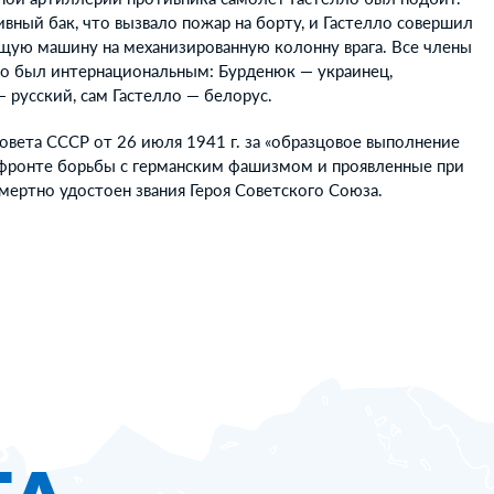
вный бак, что вызвало пожар на борту, и Гастелло совершил
ящую машину на механизированную колонну врага. Все члены
ло был интернациональным: Бурденюк — украинец,
 русский, сам Гастелло — белорус.
вета СССР от 26 июля 1941 г. за «образцовое выполнение
 фронте борьбы с германским фашизмом и проявленные при
смертно удостоен звания Героя Советского Союза.