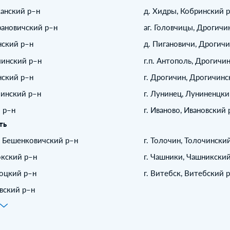
жанский р–н
д. Хидры, Кобринский 
арановичский р–н
аг. Головчицы, Дрогичи
нский р–н
д. Пигановичи, Дрогич
линский р–н
г.п. Антополь, Дрогичи
нский р–н
г. Дрогичин, Дрогичинс
линский р–н
г. Лунинец, Луниненцки
й р–н
г. Иваново, Ивановский 
ть
, Бешенковичский р–н
г. Толочин, Толочински
окский р–н
г. Чашники, Чашникски
лоцкий р–н
г. Витебск, Витебский 
авский р–н
е