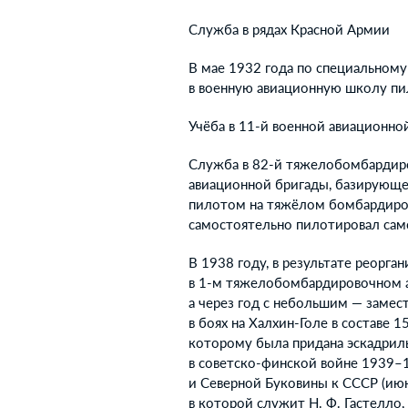
Служба в рядах Красной Армии
В мае 1932 года по специальному
в военную авиационную школу пил
Учёба в 11-й военной авиационно
Служба в 82-й тяжелобомбардир
авиационной бригады, базирующей
пилотом на тяжёлом бомбардировщ
самостоятельно пилотировал сам
В 1938 году, в результате реорга
в 1-м тяжелобомбардировочном ав
а через год с небольшим — замес
в боях на Халхин-Голе в составе
которому была придана эскадрил
в советско-финской войне 1939–
и Северной Буковины к СССР (июн
в которой служит Н. Ф. Гастелло