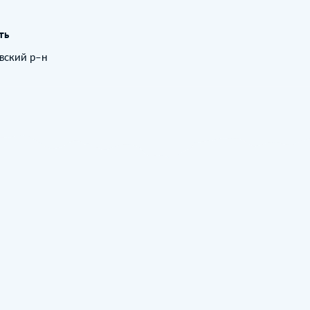
ть
авский р–н