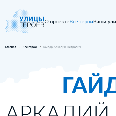
О проекте
Все герои
Ваши ул
Главная
Все герои
Гайдар Аркадий Петрович
ГАЙ
АРКАДИЙ