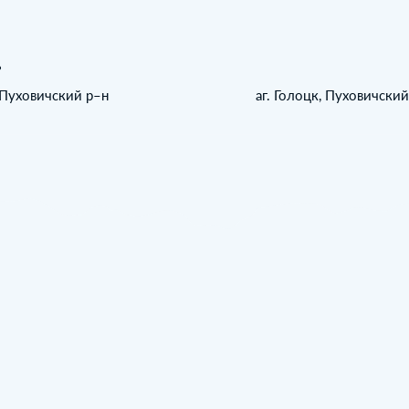
ь
, Пуховичский р–н
аг. Голоцк, Пуховичски