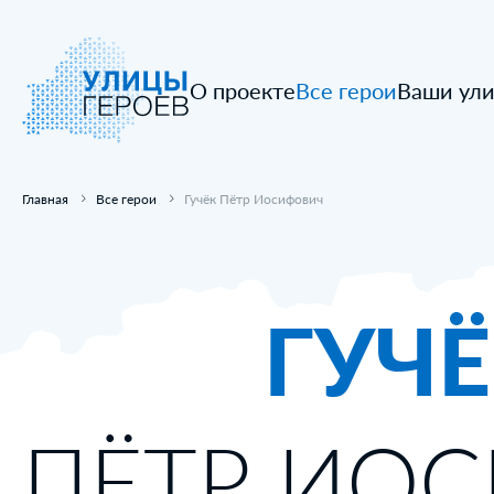
О проекте
Все герои
Ваши ул
Главная
Все герои
Гучёк Пётр Иосифович
ГУЧ
ПЁТР ИО