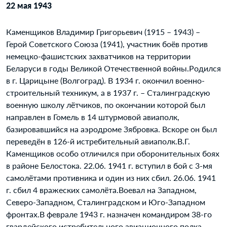
22 мая 1943
Каменщиков Владимир Григорьевич (1915 – 1943) –
Герой Советского Союза (1941), участник боёв против
немецко-фашистских захватчиков на территории
Беларуси в годы Великой Отечественной войны.Родился
в г. Царицыне (Волгоград). В 1934 г. окончил военно-
строительный техникум, а в 1937 г. – Сталинградскую
военную школу лётчиков, по окончании которой был
направлен в Гомель в 14 штурмовой авиаполк,
базировавшийся на аэродроме Зябровка. Вскоре он был
переведён в 126-й истребительный авиаполк.В.Г.
Каменщиков особо отличился при оборонительных боях
в районе Белостока. 22.06. 1941 г. вступил в бой с 3-мя
самолётами противника и один из них сбил. 26.06. 1941
г. сбил 4 вражеских самолёта.Воевал на Западном,
Северо-Западном, Сталинградском и Юго-Западном
фронтах.В феврале 1943 г. назначен командиром 38-го
гвардейского истребительного авиационного полка