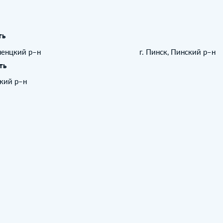
ть
ненцкий р–н
г. Пинск, Пинский р–н
ть
цкий р–н