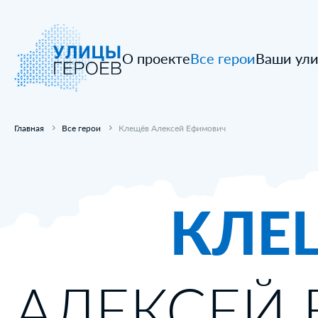
О проекте
Все герои
Ваши ул
Главная
Все герои
Клещёв Алексей Ефимович
КЛЕ
АЛЕКСЕЙ