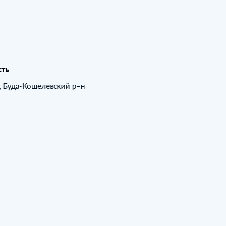
сть
, Буда-Кошелевский р–н