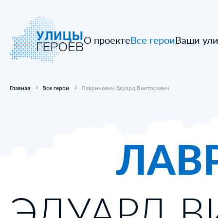
О проекте
Все герои
Ваши ул
Главная
Все герои
Лавринович Эдуард Викторович
ЛАВ
ЭДУАРД 