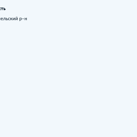
сть
мельский р–н