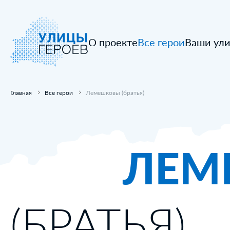
О проекте
Все герои
Ваши ул
Главная
Все герои
Лемешковы (братья)
ЛЕМ
(БРАТЬЯ)