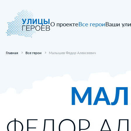
О проекте
Все герои
Ваши ул
Главная
Все герои
Малышев Федор Алексеевич
МАЛ
ФЕДОР АЛ