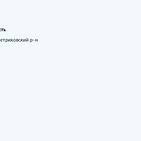
сть
Петриковский р–н