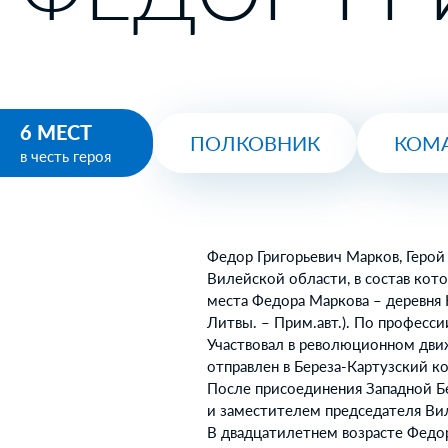
6 МЕСТ
ПОЛКОВНИК
КОМ
в честь героя
Федор Григорьевич Марков, Герой
Вилейской области, в состав кот
места Федора Маркова – деревня 
Литвы. – Прим.авт.). По професс
Участвовал в революционном движ
отправлен в Береза-Картузский к
После присоединения Западной Б
и заместителем председателя Ви
В двадцатилетнем возрасте Федо