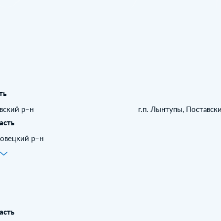
ть
авский р–н
г.п. Лынтупы, Поставск
асть
ровецкий р–н
е
асть