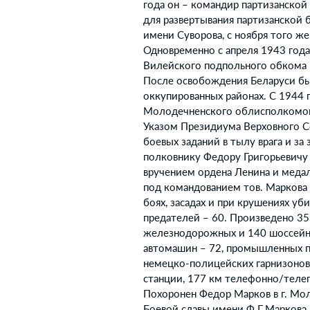
года он – командир партизанской
для развертывания партизанской 
имени Суворова, с ноября того ж
Одновременно с апреля 1943 года
Вилейского подпольного обкома 
После освобождения Беларуси был
оккупированных районах. С 1944 
Молодечненского облисполкомов.
Указом Президиума Верховного Со
боевых заданий в тылу врага и за
полковнику Федору Григорьевичу 
вручением ордена Ленина и медал
под командованием тов. Маркова з
боях, засадах и при крушениях у
предателей – 60. Произведено 35
железнодорожных и 140 шоссейны
автомашин – 72, промышленных пр
немецко-полицейских гарнизонов
станции, 177 км телефонно/телег
Похоронен Федор Марков в г. Мол
Боевой славы имени Ф.Г.Маркова 