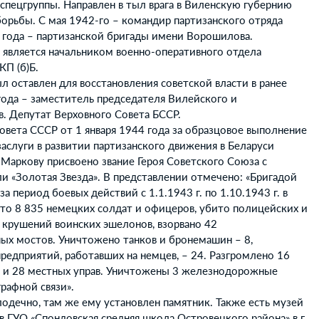
 спецгруппы. Направлен в тыл врага в Виленскую губернию
борьбы. С мая 1942-го – командир партизанского отряда
е года – партизанской бригады имени Ворошилова.
 является начальником военно-оперативного отдела
КП (б)Б.
 оставлен для восстановления советской власти в ранее
года – заместитель председателя Вилейского и
 Депутат Верховного Совета БССР.
вета СССР от 1 января 1944 года за образцовое выполнение
 заслуги в развитии партизанского движения в Беларуси
Маркову присвоено звание Героя Советского Союза с
и «Золотая Звезда». В представлении отмечено: «Бригадой
а период боевых действий с 1.1.1943 г. по 1.10.1943 г. в
бито 8 835 немецких солдат и офицеров, убито полицейских и
 крушений воинских эшелонов, взорвано 42
х мостов. Уничтожено танков и бронемашин – 8,
едприятий, работавших на немцев, – 24. Разгромлено 16
 и 28 местных управ. Уничтожены 3 железнодорожные
рафной связи».
одечно, там же ему установлен памятник. Также есть музей
в ГУО «Спондовская средняя школа Островецкого района» в г.