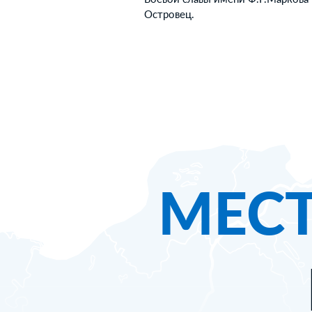
Островец.
МЕС