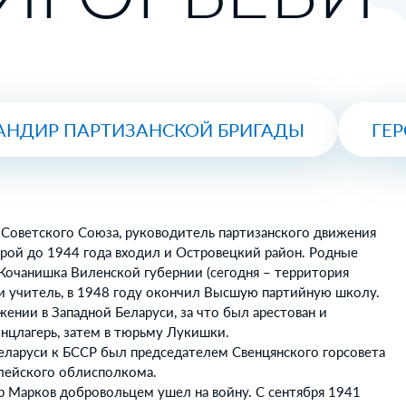
АНДИР ПАРТИЗАНСКОЙ БРИГАДЫ
ГЕ
 Советского Союза, руководитель партизанского движения
орой до 1944 года входил и Островецкий район. Родные
Кочанишка Виленской губернии (сегодня – территория
ии учитель, в 1948 году окончил Высшую партийную школу.
ении в Западной Беларуси, за что был арестован и
онцлагерь, затем в тюрьму Лукишки.
еларуси к БССР был председателем Свенцянского горсовета
лейского облисполкома.
р Марков добровольцем ушел на войну. С сентября 1941