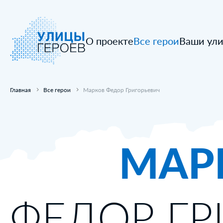
О проекте
Все герои
Ваши ул
Главная
Все герои
Марков Федор Григорьевич
МАР
ФЕДОР ГР