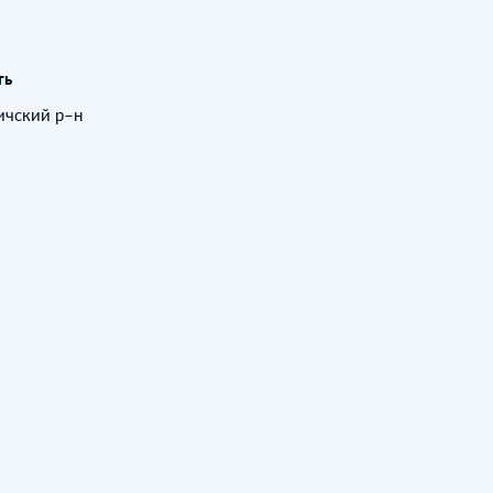
ть
вичский р–н