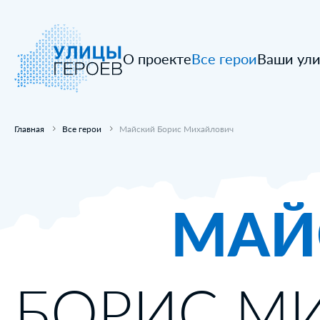
О проекте
Все герои
Ваши ул
Главная
Все герои
Майский Борис Михайлович
МАЙ
БОРИС М