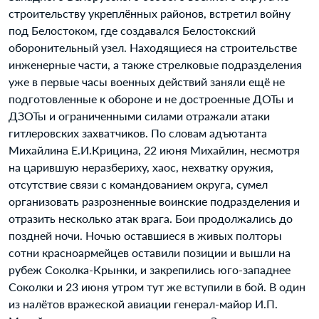
строительству укреплённых районов, встретил войну
под Белостоком, где создавался Белостокский
оборонительный узел. Находящиеся на строительстве
инженерные части, а также стрелковые подразделения
уже в первые часы военных действий заняли ещё не
подготовленные к обороне и не достроенные ДОТы и
ДЗОТы и ограниченными силами отражали атаки
гитлеровских захватчиков. По словам адъютанта
Михайлина Е.И.Крицина, 22 июня Михайлин, несмотря
на царившую неразбериху, хаос, нехватку оружия,
отсутствие связи с командованием округа, сумел
организовать разрозненные воинские подразделения и
отразить несколько атак врага. Бои продолжались до
поздней ночи. Ночью оставшиеся в живых полторы
сотни красноармейцев оставили позиции и вышли на
рубеж Соколка-Крынки, и закрепились юго-западнее
Соколки и 23 июня утром тут же вступили в бой. В один
из налётов вражеской авиации генерал-майор И.П.