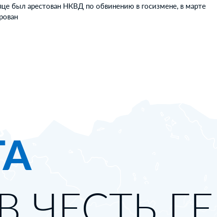
яце был арестован НКВД по обвинению в госизмене, в марте
ирован
ТА
В ЧЕСТЬ Г