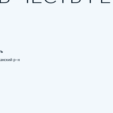
ть
жанский р–н