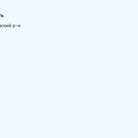
ть
овский р–н