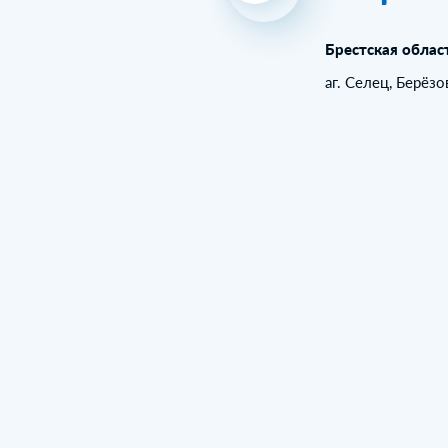
Брестская облас
аг. Селец, Берёз