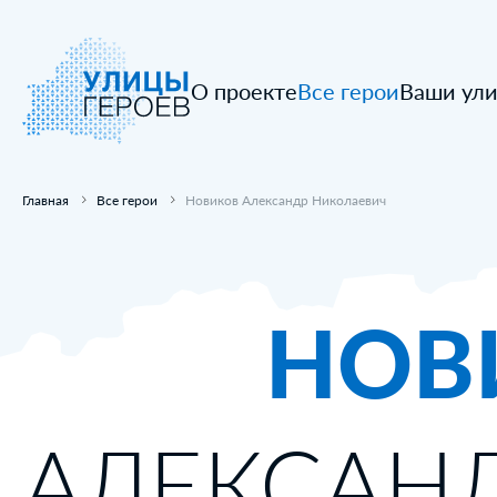
О проекте
Все герои
Ваши ул
Главная
Все герои
Новиков Александр Николаевич
НОВ
АЛЕКСАН