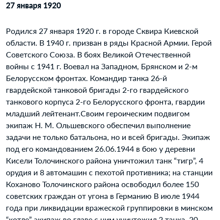
27 января 1920
Родился 27 января 1920 г. в городе Сквира Киевской
области. В 1940 г. призван в ряды Красной Армии. Герой
Советского Союза. В боях Великой Отечественной
войны с 1941 г. Воевал на Западном, Брянском и 2-м
Белорусском фронтах. Командир танка 26-й
гвардейской танковой бригады 2-го гвардейского
танкового корпуса 2-го Белорусского фронта, гвардии
младший лейтенант.Своим героическим подвигом
экипаж Н. М. Ольшевского обеспечил выполнение
задачи не только батальона, но и всей бригады. Экипаж
под его командованием 26.06.1944 в бою у деревни
Кисели Толочинского района уничтожил танк “тигр”, 4
орудия и 8 автомашин с пехотой противника; на станции
Коханово Толочинского района освободил более 150
советских граждан от угона в Германию В июле 1944
года при ликвидации вражеской группировки в минском
“котле” экипаж во главе с ним уничтожил 2 танка, 20