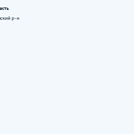
асть
нский р–н