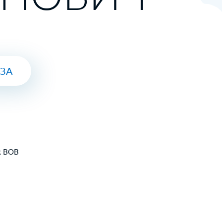
ЮЗА
к ВОВ