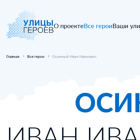
О проекте
Все герои
Ваши ул
Главная
Все герои
Осинный Иван Иванович
ОСИ
ИВАН ИВ