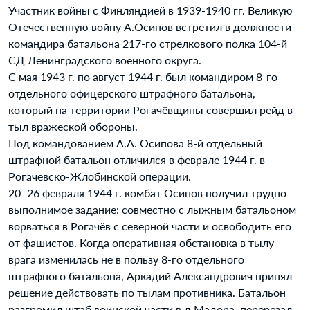
Участник войны с Финляндией в 1939-1940 гг. Великую
Отечественную войну А.Осипов встретил в должности
командира батальона 217-го стрелкового полка 104-й
СД Ленинградского военного округа.
С мая 1943 г. по август 1944 г. был командиром 8-го
отдельного офицерского штрафного батальона,
который на территории Рогачёвщины совершил рейд в
тыл вражеской обороны.
Под командованием А.А. Осипова 8-й отдельный
штрафной батальон отличился в феврале 1944 г. в
Рогачевско-Жлобинской операции.
20–26 февраля 1944 г. комбат Осипов получил трудно
выполнимое задание: совместно с лыжным батальоном
ворваться в Рогачёв с северной части и освободить его
от фашистов. Когда оперативная обстановка в тылу
врага изменилась не в пользу 8-го отдельного
штрафного батальона, Аркадий Александрович принял
решение действовать по тылам противника. Батальон
разгромил штаб воинской части в д.Мадора, перерезал