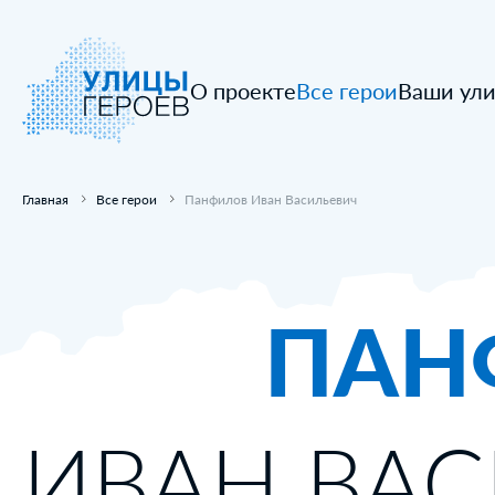
О проекте
Все герои
Ваши ул
Главная
Все герои
Панфилов Иван Васильевич
ПАН
ИВАН ВА