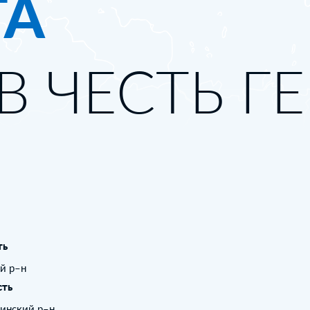
ТА
В ЧЕСТЬ Г
ть
ий р–н
сть
инский р–н