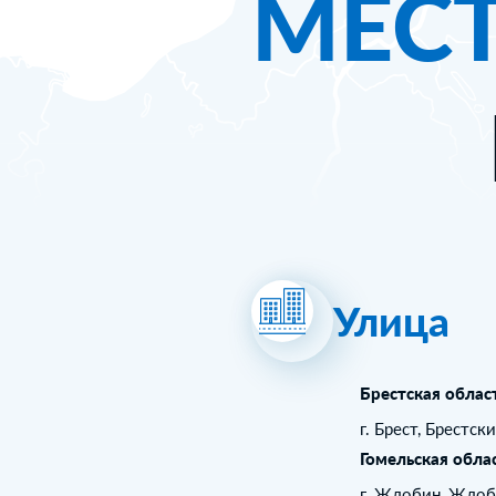
МЕС
Улица
Брестская облас
г. Брест, Брестск
Гомельская обла
г. Жлобин, Жлоб