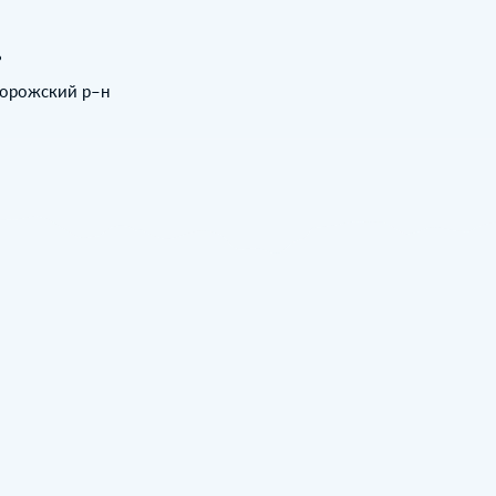
ь
дорожский р–н