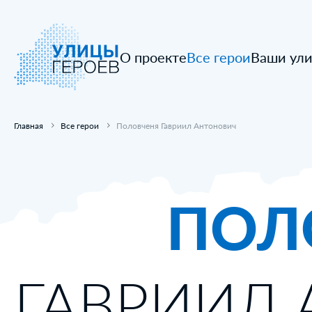
О проекте
Все герои
Ваши ул
Главная
Все герои
Половченя Гавриил Антонович
ПОЛ
ГАВРИИЛ