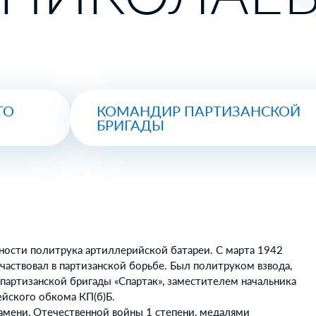
ГО
КОМАНДИР ПАРТИЗАНСКОЙ
БРИГАДЫ
ности политрука артиллерийской батареи. С марта 1942
частвовал в партизанской борьбе. Был политруком взвода,
партизанской бригады «Спартак», заместителем начальника
ейского обкома КП(б)Б.
амени, Отечественной войны 1 степени, медалями