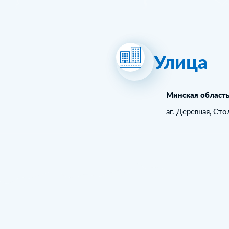
Улица
Минская област
аг. Деревная, Ст