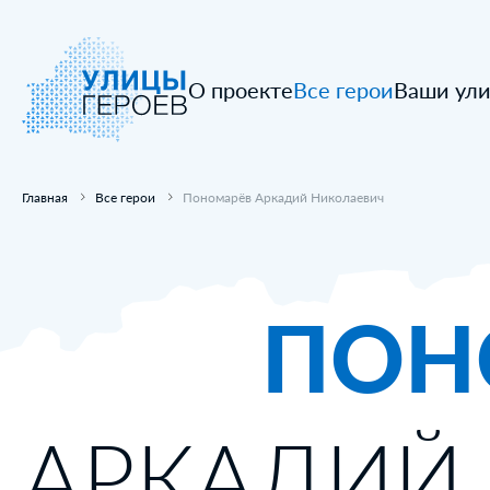
О проекте
Все герои
Ваши ул
Главная
Все герои
Пономарёв Аркадий Николаевич
ПОН
АРКАДИЙ