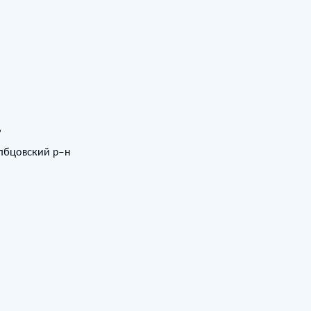
ь
олбцовский р–н