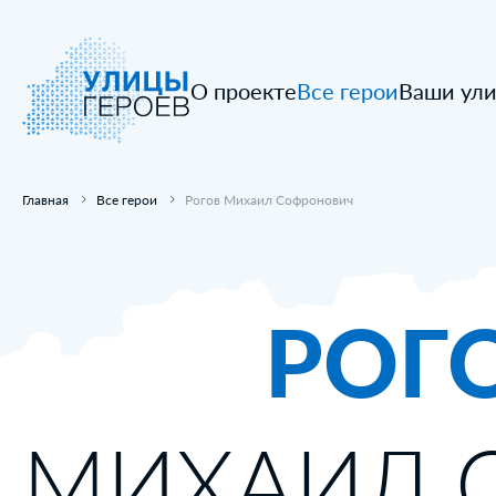
О проекте
Все герои
Ваши ул
Главная
Все герои
Рогов Михаил Софронович
РОГ
МИХАИЛ 