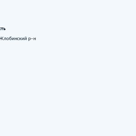
сть
, Жлобинский р–н