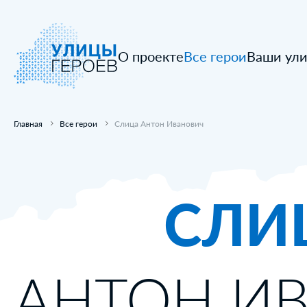
О проекте
Все герои
Ваши ул
Главная
Все герои
Слица Антон Иванович
СЛИ
АНТОН И