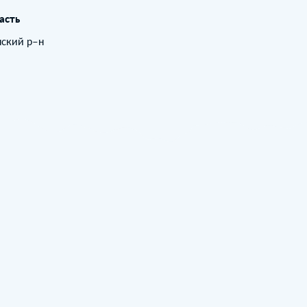
асть
нский р–н