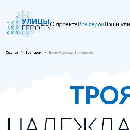
О проекте
Все герои
Ваши ул
Главная
Все герои
Троян Надежда Викторовна
ТРО
НАДЕЖДА