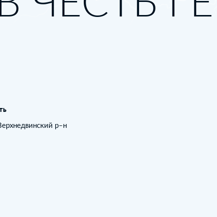
В ЧЕСТЬ Г
ть
 Верхнедвинский р–н