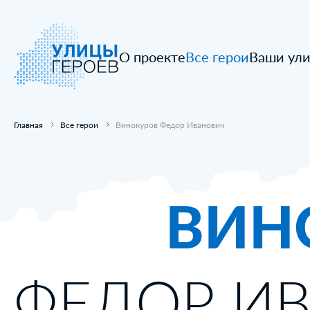
О проекте
Все герои
Ваши ул
Главная
Все герои
Винокуров Федор Иванович
ВИН
ФЕДОР И