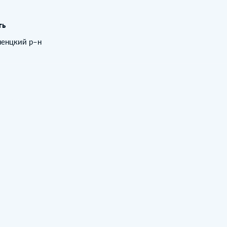
ть
ненцкий р–н