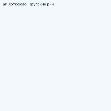
аг. Хотюхово, Крупский р–н