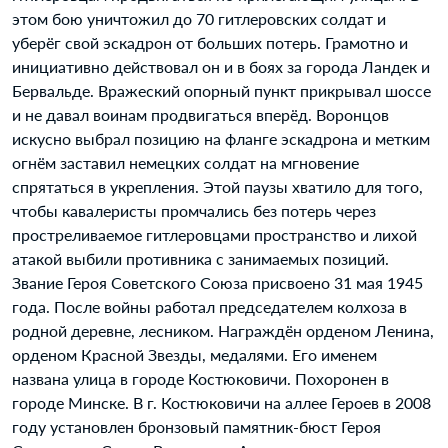
этом бою уничтожил до 70 гитлеровских солдат и
уберёг свой эскадрон от больших потерь. Грамотно и
инициативно действовал он и в боях за города Ландек и
Бервальде. Вражеский опорный пункт прикрывал шоссе
и не давал воинам продвигаться вперёд. Воронцов
искусно выбрал позицию на фланге эскадрона и метким
огнём заставил немецких солдат на мгновение
спрятаться в укрепления. Этой паузы хватило для того,
чтобы кавалеристы промчались без потерь через
простреливаемое гитлеровцами пространство и лихой
атакой выбили противника с занимаемых позиций.
Звание Героя Советского Союза присвоено 31 мая 1945
года. После войны работал председателем колхоза в
родной деревне, лесником. Награждён орденом Ленина,
орденом Красной Звезды, медалями. Его именем
названа улица в городе Костюковичи. Похоронен в
городе Минске. В г. Костюковичи на аллее Героев в 2008
году установлен бронзовый памятник-бюст Героя