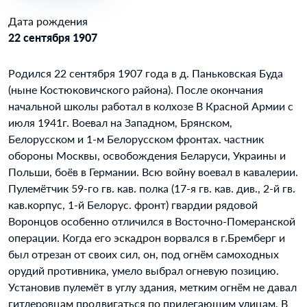
Дата рождения
22 сентября 1907
Родился 22 сентября 1907 года в д. Паньковская Буда
(ныне Костюковичского района). После окончания
начальной школы работал в колхозе В Красной Армии с
июля 1941г. Воевал на Западном, Брянском,
Белорусском и 1-м Белорусском фронтах. частник
обороны Москвы, освобождения Беларуси, Украины и
Польши, боёв в Германии. Всю войну воевал в кавалерии.
Пулемётчик 59-го гв. кав. полка (17-я гв. кав. див., 2-й гв.
кав.корпус, 1-й Белорус. фронт) гвардии рядовой
Воронцов особенно отличился в Восточно-Померанской
операции. Когда его эскадрон ворвался в г.Бремберг и
был отрезан от своих сил, он, под огнём самоходных
орудий противника, умело выбрал огневую позицию.
Установив пулемёт в углу здания, метким огнём не давал
гитлеровцам продвигаться по прилегающим улицам. В