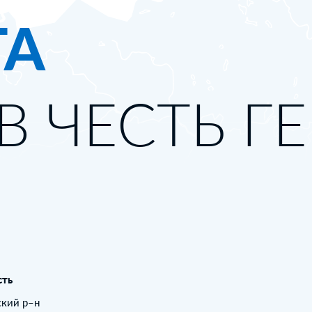
ТА
В ЧЕСТЬ Г
сть
ский р–н