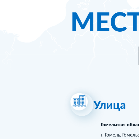
МЕС
Улица
Гомельская обла
г. Гомель, Гомель