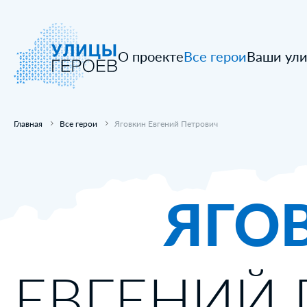
О проекте
Все герои
Ваши ул
Главная
Все герои
Яговкин Евгений Петрович
ЯГО
ЕВГЕНИЙ 