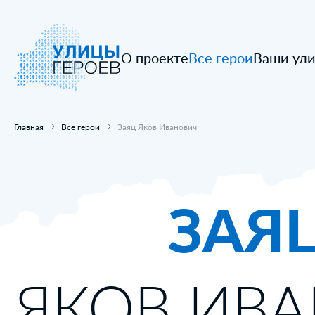
О проекте
Все герои
Ваши ул
Главная
Все герои
Заяц Яков Иванович
ЗАЯ
ЯКОВ ИВ