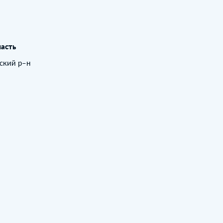
асть
вский р–н