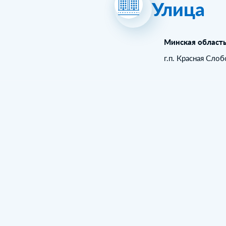
Улица
Минская област
г.п. Красная Сло