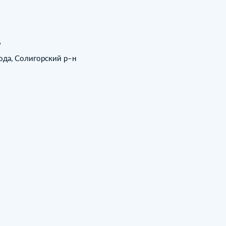
ь
бода, Солигорский р–н