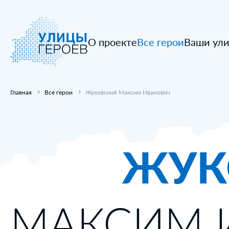
О проекте
Все герои
Ваши ул
Главная
Все герои
Жуковский Максим Иванович
ЖУК
МАКСИМ 