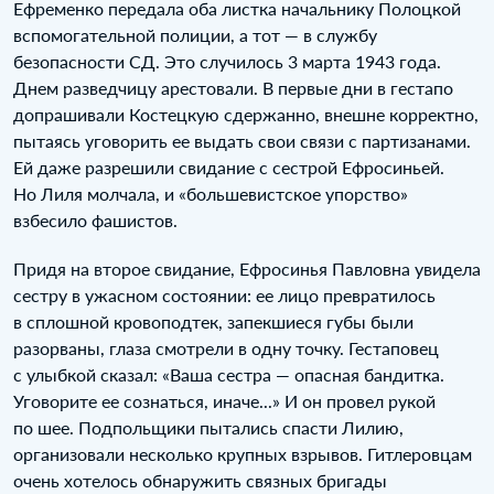
Ефременко передала оба листка начальнику Полоцкой
вспомогательной полиции, а тот — в службу
безопасности СД. Это случилось 3 марта 1943 года.
Днем разведчицу арестовали. В первые дни в гестапо
допрашивали Костецкую сдержанно, внешне корректно,
пытаясь уговорить ее выдать свои связи с партизанами.
Ей даже разрешили свидание с сестрой Ефросиньей.
Но Лиля молчала, и «большевистское упорство»
взбесило фашистов.
Придя на второе свидание, Ефросинья Павловна увидела
сестру в ужасном состоянии: ее лицо превратилось
в сплошной кровоподтек, запекшиеся губы были
разорваны, глаза смотрели в одну точку. Гестаповец
с улыбкой сказал: «Ваша сестра — опасная бандитка.
Уговорите ее сознаться, иначе...» И он провел рукой
по шее. Подпольщики пытались спасти Лилию,
организовали несколько крупных взрывов. Гитлеровцам
очень хотелось обнаружить связных бригады