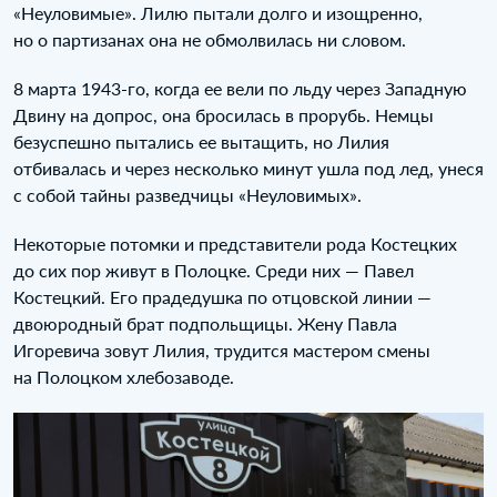
«Неуловимые». Лилю пытали долго и изощренно,
но о партизанах она не обмолвилась ни словом.
8 марта 1943‑го, когда ее вели по льду через Западную
Двину на допрос, она бросилась в прорубь. Немцы
безуспешно пытались ее вытащить, но Лилия
отбивалась и через несколько минут ушла под лед, унеся
с собой тайны разведчицы «Неуловимых».
Некоторые потомки и представители рода Костецких
до сих пор живут в Полоцке. Среди них — Павел
Костецкий. Его прадедушка по отцовской линии —
двоюродный брат подпольщицы. Жену Павла
Игоревича зовут Лилия, трудится мастером смены
на Полоцком хлебозаводе.