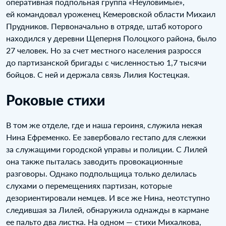
оперативная подпольная группа «Неуловимые»,
ей командовал уроженец Кемеровской области Михаил
Прудников. Первоначально в отряде, штаб которого
находился у деревни Щеперня Полоцкого района, было
27 человек. Но за счет местного населения разросся
до партизанской бригады с численностью 1,7 тысячи
бойцов. С ней и держала связь Лилия Костецкая.
Роковые стихи
В том же отделе, где и наша героиня, служила некая
Нина Ефременко. Ее завербовало гестапо для слежки
за служащими городской управы и полиции. С Лилей
она также пыталась заводить провокационные
разговоры. Однако подпольщица только делилась
слухами о перемещениях партизан, которые
дезориентировали немцев. И все же Нина, неотступно
следившая за Лилей, обнаружила однажды в кармане
ее пальто два листка. На одном — стихи Михалкова,