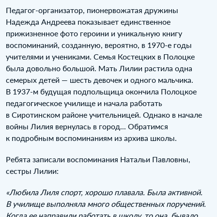
Педагог-организатор, пионервожатая дружины
Надежда Андреева показывает единственное
прижизненное фото героини и уникальную книгу
воспоминаний, созданную, вероятно, в 1970‑е годы
учителями и учениками. Семья Костецких в Полоцке
была довольно большой. Мать Лилии растила одна
семерых детей — шесть девочек и одного мальчика.
В 1937‑м будущая подпольщица окончила Полоцкое
педагогическое училище и начала работать
в Сиротинском районе учительницей. Однако в начале
войны Лилия вернулась в город... Обратимся
к подробным воспоминаниям из архива школы.
Ребята записали воспоминания Натальи Павловны,
сестры Лилии:
«Любила Лиля спорт, хорошо плавала. Была активной.
В училище выполняла много общественных поручений.
Когда ее направили работать в школу, то она, бывало,