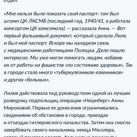
«Мне нельзя было показать свой паспорт: там был
штамп ЦК ЛКСМБ (последний год, 1940/41, я работала
комсоргом ЦК комсомола)
, — рассказала Анна. —
Вот
первый фальшивый документ, который сделала Лиля,
и был мой паспорт. Вскоре мы наладили связь
с медицинскими работницами Полоцка. Дело пошло
интересно. Мы уже могли помогать людям, избавив
их от работы на фашистов «по состоянию здоровья». Так
в городе стало много «туберкулезников-язвенников»
и других «больных».
Лилия действовала под руководством одной из лучших
разведчиц-подпольщиц операции «Нюрнберг» Анны
Мироновой. Первые ее донесения ограничивались
сведениями об обстановке в городе, приездах
и отъездах гитлеровского начальства. Затем она смогла
завербовать своего начальника, немца Мюллера,
который помогал сделать фальшивые документы.