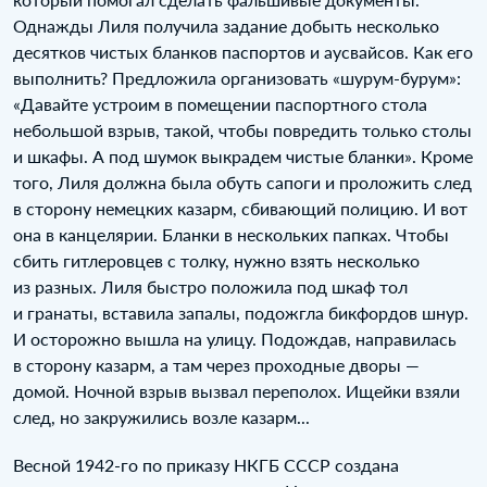
Однажды Лиля получила задание добыть несколько
десятков чистых бланков паспортов и аусвайсов. Как его
выполнить? Предложила организовать «шурум-бурум»:
«Давайте устроим в помещении паспортного стола
небольшой взрыв, такой, чтобы повредить только столы
и шкафы. А под шумок выкрадем чистые бланки». Кроме
того, Лиля должна была обуть сапоги и проложить след
в сторону немецких казарм, сбивающий полицию. И вот
она в канцелярии. Бланки в нескольких папках. Чтобы
сбить гитлеровцев с толку, нужно взять несколько
из разных. Лиля быстро положила под шкаф тол
и гранаты, вставила запалы, подожгла бикфордов шнур.
И осторожно вышла на улицу. Подождав, направилась
в сторону казарм, а там через проходные дворы —
домой. Ночной взрыв вызвал переполох. Ищейки взяли
след, но закружились возле казарм...
Весной 1942‑го по приказу НКГБ СССР создана