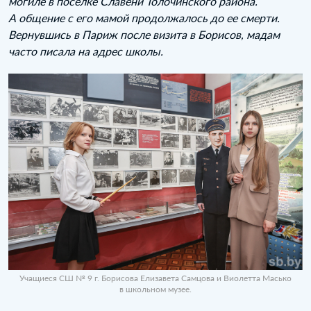
могиле в поселке Славени Толочинского района.
А общение с его мамой продолжалось до ее смерти.
Вернувшись в Париж после визита в Борисов, мадам
часто писала на адрес школы.
Учащиеся СШ № 9 г. Борисова Елизавета Самцова и Виолетта Масько
в школьном музее.