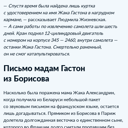
—
Спустя время была найдена лишь куртка
с удостоверением на имя Жака Гастона в нагрудном
кармане
, — рассказывает Людмила Жизневская.
—
А сами работы по извлечению самолета шли шесть
дней. Кран поднял 12‑цилиндровый двигатель
с номером на корпусе 345 — 2460, внутри самолета —
останки Жака Гастона. Смертельно раненный,
он не смог катапультироваться
.
Письмо мадам Гастон
из Борисова
Насколько была поражена мама Жака Александрин,
когда получила из Беларуси небольшой пакет
со звуковым письмом на французском языке, остается
лишь догадываться. Прямиком из Борисова в Париж
долетела долгожданная весточка о единственном сыне,
которого во Франции долго считали пропавшим без